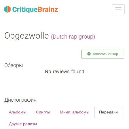
Toggl
navig
Opgezwolle
(Dutch rap group)
Написать обзор
Обзоры
No reviews found
Дискография
Альбомы
Синглы
Мини-альбомы
Передачи
Другие релизы