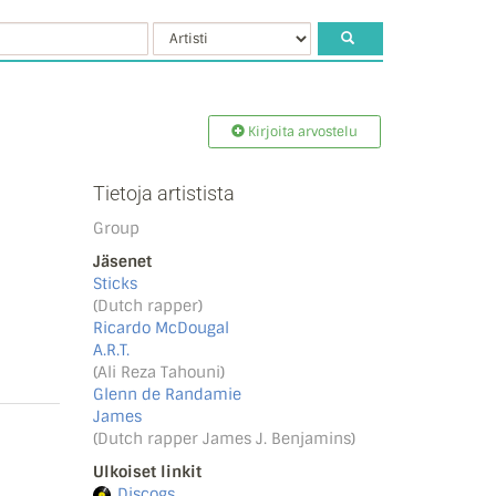
Kirjoita arvostelu
Tietoja artistista
Group
Jäsenet
Sticks
(Dutch rapper)
Ricardo McDougal
A.R.T.
(Ali Reza Tahouni)
Glenn de Randamie
James
(Dutch rapper James J. Benjamins)
Ulkoiset linkit
Discogs