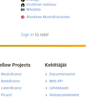
Virallinen kotisivu
Wikidata
Muokkaa MusicBrainzissa
Sign in
to rate!
ellow Projects
Kehittäjät
MusicBrainz
Documentation
BookBrainz
Web API
ListenBrainz
Lähdekoodi
Picard
Vedostustiedostot