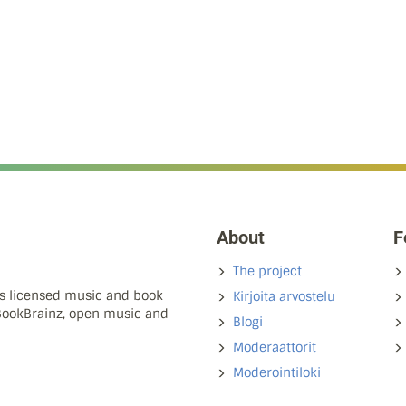
About
F
The project
ns licensed music and book
Kirjoita arvostelu
 BookBrainz, open music and
Blogi
Moderaattorit
Moderointiloki