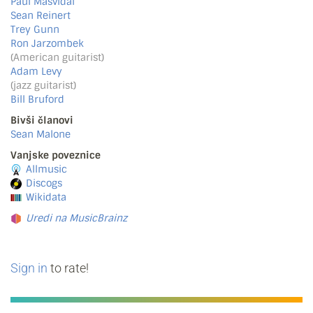
Paul Masvidal
Sean Reinert
Trey Gunn
Ron Jarzombek
(American guitarist)
Adam Levy
(jazz guitarist)
Bill Bruford
Bivši članovi
Sean Malone
Vanjske poveznice
Allmusic
Discogs
Wikidata
Uredi na MusicBrainz
Sign in
to rate!