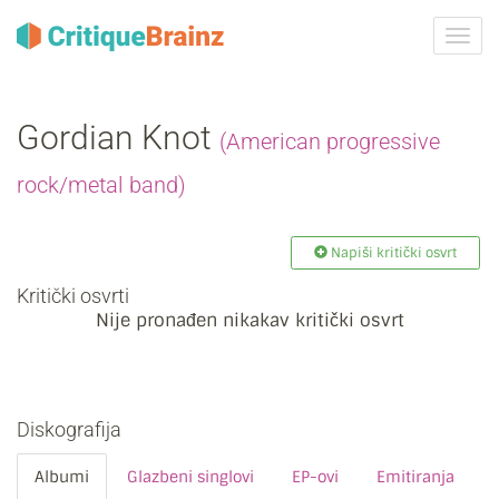
Uklju
ili
isklju
navig
Gordian Knot
(American progressive
rock/metal band)
Napiši kritički osvrt
Kritički osvrti
Nije pronađen nikakav kritički osvrt
Diskografija
Albumi
Glazbeni singlovi
EP-ovi
Emitiranja