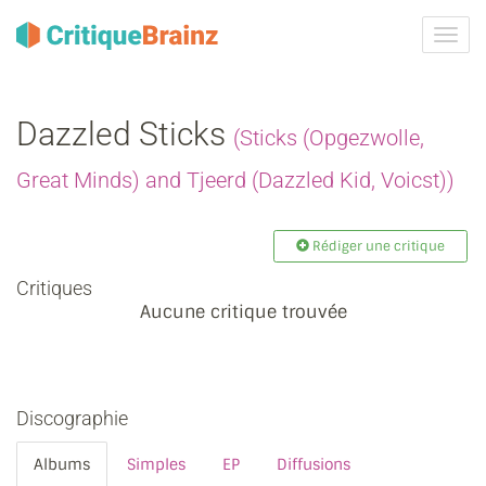
Activ
la
navig
Dazzled Sticks
(Sticks (Opgezwolle,
Great Minds) and Tjeerd (Dazzled Kid, Voicst))
Rédiger une critique
Critiques
Aucune critique trouvée
Discographie
Albums
Simples
EP
Diffusions