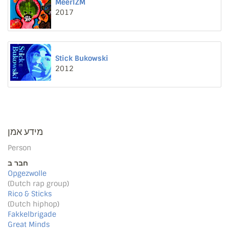
MeerIZM
2017
Stick Bukowski
2012
מידע אמן
Person
חבר ב
Opgezwolle
(Dutch rap group)
Rico & Sticks
(Dutch hiphop)
Fakkelbrigade
Great Minds