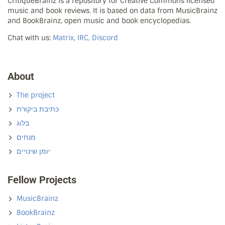
CritiqueBrainz is a repository for Creative Commons licensed
music and book reviews. It is based on data from MusicBrainz
and BookBrainz, open music and book encyclopedias.
Chat with us:
Matrix, IRC, Discord
About
The project
כתיבת ביקורת
בלוג
מנחים
יומן שינויים
Fellow Projects
MusicBrainz
BookBrainz