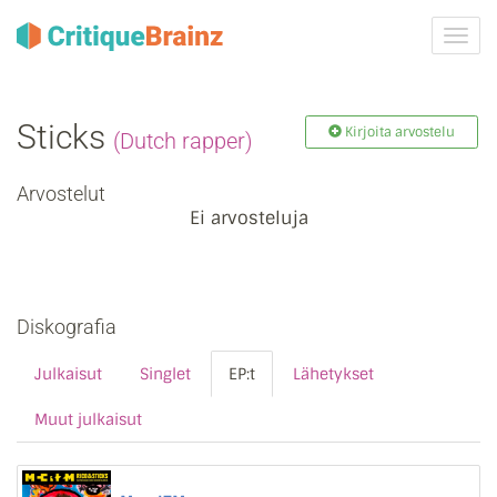
Vaih
navig
Sticks
Kirjoita arvostelu
(Dutch rapper)
Arvostelut
Ei arvosteluja
Diskografia
Julkaisut
Singlet
EP:t
Lähetykset
Muut julkaisut