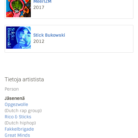
MeerIZM
2017
Stick Bukowski
2012
Tietoja artistista
Person
Jäsenenä
Opgezwolle
(Dutch rap group)
Rico & Sticks
(Dutch hiphop)
Fakkelbrigade
Great Minds