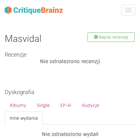
Przeł
nawig
Masvidal
Napisz recenzję
Recenzje
Nie odnaleziono recenzji
Dyskografia
Albumy
Single
EP-ki
Audycje
Inne wydania
Nie odnaleziono wydań