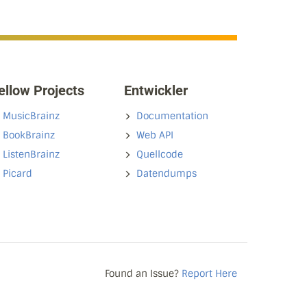
ellow Projects
Entwickler
MusicBrainz
Documentation
BookBrainz
Web API
ListenBrainz
Quellcode
Picard
Datendumps
Found an Issue?
Report Here