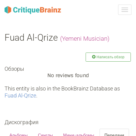
Toggl
navig
Fuad Al-Qrize
(Yemeni Musician)
Написать обзор
Обзоры
No reviews found
This entity is also in the BookBrainz Database as
Fuad Al-Qrize
.
Дискография
Альбомы
Синглы
Мини-альбомы
Передачи