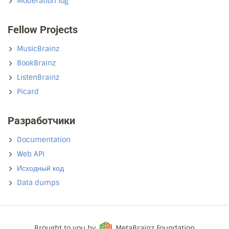
Moderation log
Fellow Projects
MusicBrainz
BookBrainz
ListenBrainz
Picard
Разработчики
Documentation
Web API
Исходный код
Data dumps
Brought to you by
MetaBrainz Foundation