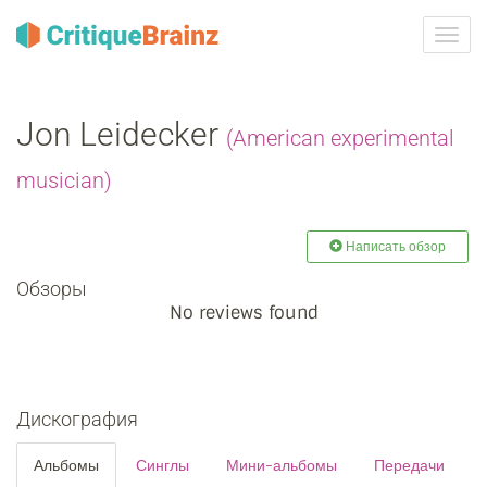
Toggl
navig
Jon Leidecker
(American experimental
musician)
Написать обзор
Обзоры
No reviews found
Дискография
Альбомы
Синглы
Мини-альбомы
Передачи