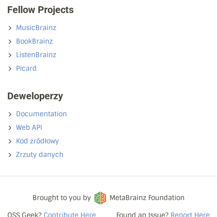
Fellow Projects
MusicBrainz
BookBrainz
ListenBrainz
Picard
Deweloperzy
Documentation
Web API
Kod źródłowy
Zrzuty danych
Brought to you by
MetaBrainz Foundation
OSS Geek?
Contribute Here
Found an Issue?
Report Here