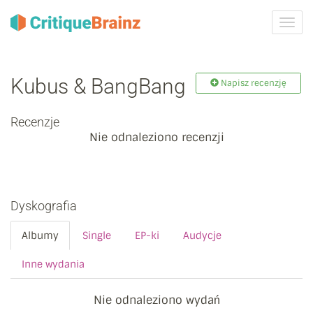
Przeł
nawig
Kubus & BangBang
Napisz recenzję
Recenzje
Nie odnaleziono recenzji
Dyskografia
Albumy
Single
EP-ki
Audycje
Inne wydania
Nie odnaleziono wydań