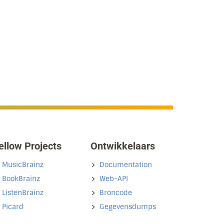
ellow Projects
Ontwikkelaars
MusicBrainz
Documentation
BookBrainz
Web-API
ListenBrainz
Broncode
Picard
Gegevensdumps