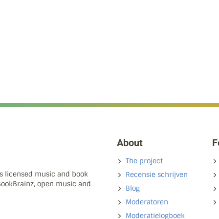
About
F
The project
ns licensed music and book
Recensie schrijven
 BookBrainz, open music and
Blog
Moderatoren
Moderatielogboek