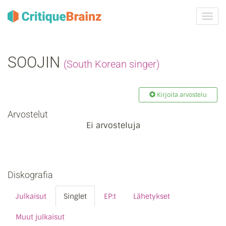
Vaih
navig
SOOJIN
(South Korean singer)
Kirjoita arvostelu
Arvostelut
Ei arvosteluja
Diskografia
Julkaisut
Singlet
EP:t
Lähetykset
Muut julkaisut