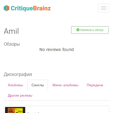
Toggl
navig
Amil
Написать обзор
Обзоры
No reviews found
Дискография
Альбомы
Синглы
Мини-альбомы
Передачи
Другие релизы