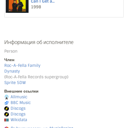
Can I Get a...
1998
Информация об исполнителе
Person
Член
Roc-A-Fella Family
Dynasty
(Roc‐A‐Fella Records supergroup)
Sprite 5DW
Внешние ссылки
Allmusic
BBC Music
Discogs
Discogs
Wikidata