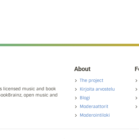
About
F
The project
ns licensed music and book
Kirjoita arvostelu
 BookBrainz, open music and
Blogi
Moderaattorit
Moderointiloki