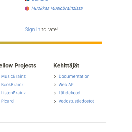
Muokkaa MusicBrainzissa
Sign in
to rate!
ellow Projects
Kehittäjät
MusicBrainz
Documentation
BookBrainz
Web API
ListenBrainz
Lähdekoodi
Picard
Vedostustiedostot