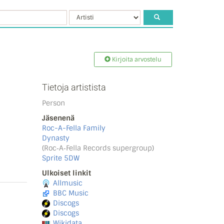
Kirjoita arvostelu
Tietoja artistista
Person
Jäsenenä
Roc-A-Fella Family
Dynasty
(Roc‐A‐Fella Records supergroup)
Sprite 5DW
Ulkoiset linkit
Allmusic
BBC Music
Discogs
Discogs
Wikidata