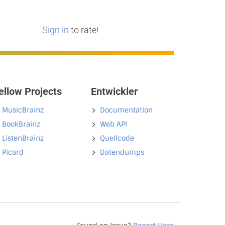
Sign in
to rate!
ellow Projects
Entwickler
MusicBrainz
Documentation
BookBrainz
Web API
ListenBrainz
Quellcode
Picard
Datendumps