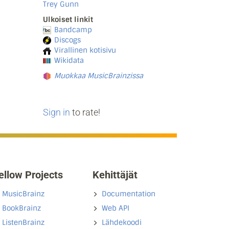
Trey Gunn
Ulkoiset linkit
Bandcamp
Discogs
Virallinen kotisivu
Wikidata
Muokkaa MusicBrainzissa
Sign in
to rate!
ellow Projects
Kehittäjät
MusicBrainz
Documentation
BookBrainz
Web API
ListenBrainz
Lähdekoodi