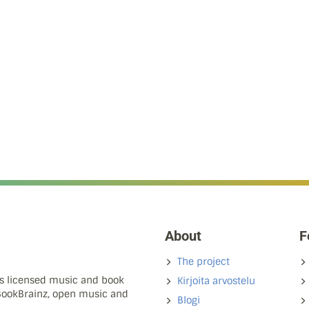
About
F
The project
ns licensed music and book
Kirjoita arvostelu
 BookBrainz, open music and
Blogi