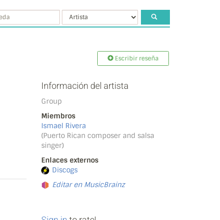
Escribir reseña
Información del artista
Group
Miembros
Ismael Rivera
(Puerto Rican composer and salsa
singer)
Enlaces externos
Discogs
Editar en MusicBrainz
Sign in
to rate!