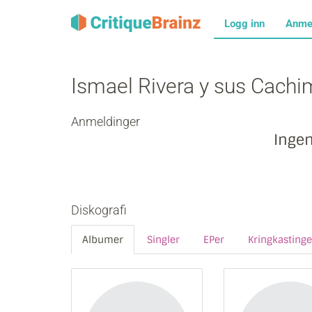
Logg inn
Anme
Ismael Rivera y sus Cach
Anmeldinger
Inge
Diskografi
Albumer
Singler
EPer
Kringkastinge