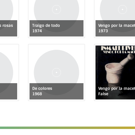
s rosas
Traigo de todo
Vengo por la mace
1974
1973
De colores
Vengo por la mace
1968
False