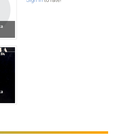
ta
ta