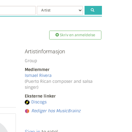
Skriv en anmeldelse
Artistinformasjon
Group
Medlemmer
Ismael Rivera
(Puerto Rican composer and salsa
singer)
Eksterne linker
Discogs
Rediger hos MusicBrainz
Sign in
to rate!