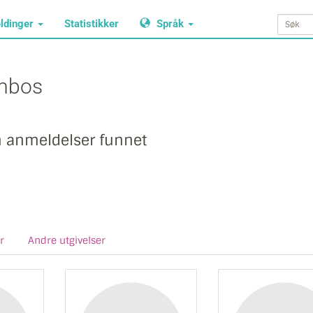
ldinger
Statistikker
Språk
imbos
n anmeldelser funnet
r
Andre utgivelser