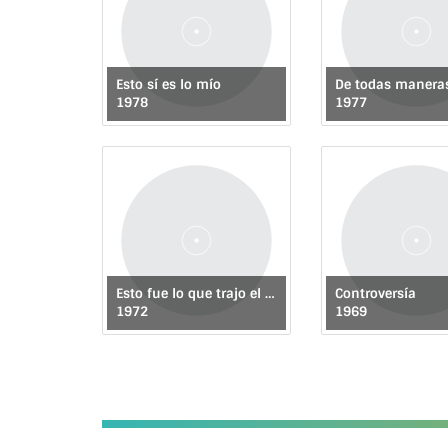
Esto sí es lo mío
De todas manera
1978
1977
Esto fue lo que trajo el barco
Controversía
1972
1969